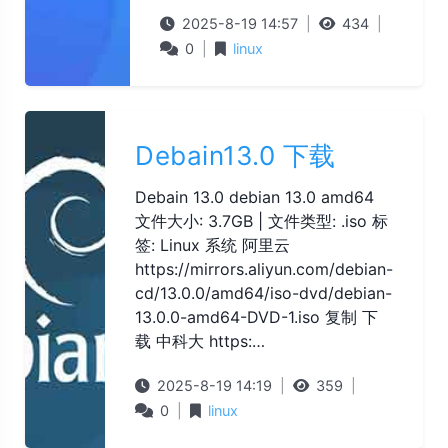
2025-8-19 14:57
|
434
|
0
|
linux
Debain13.0 下载
Debain 13.0 debian 13.0 amd64
文件大小: 3.7GB | 文件类型: .iso 标
签: Linux 系统 阿里云
https://mirrors.aliyun.com/debian-
cd/13.0.0/amd64/iso-dvd/debian-
13.0.0-amd64-DVD-1.iso 复制 下
载 中科大 https:…
2025-8-19 14:19
|
359
|
0
|
linux