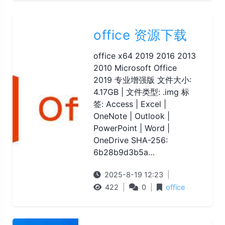
office 资源下载
office x64 2019 2016 2013
2010 Microsoft Office
2019 专业增强版 文件大小:
4.17GB | 文件类型: .img 标
签: Access | Excel |
OneNote | Outlook |
PowerPoint | Word |
OneDrive SHA-256:
6b28b9d3b5a…
2025-8-19 12:23
|
422
|
0
|
office