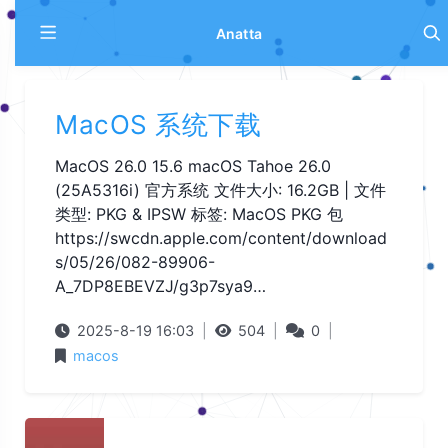
Anatta
MacOS 系统下载
MacOS 26.0 15.6 macOS Tahoe 26.0
(25A5316i) 官方系统 文件大小: 16.2GB | 文件
类型: PKG & IPSW 标签: MacOS PKG 包
https://swcdn.apple.com/content/download
s/05/26/082-89906-
A_7DP8EBEVZJ/g3p7sya9…
2025-8-19 16:03
|
504
|
0
|
macos