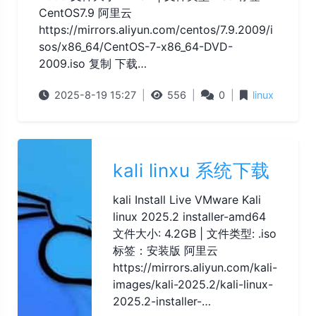
CentOS7.9 阿里云
https://mirrors.aliyun.com/centos/7.9.2009/i
sos/x86_64/CentOS-7-x86_64-DVD-
2009.iso 复制 下载…
2025-8-19 15:27
|
556
|
0
|
linux
kali linxu 系统下载
kali Install Live VMware Kali
linux 2025.2 installer-amd64
文件大小: 4.2GB | 文件类型: .iso
标签：安装版 阿里云
https://mirrors.aliyun.com/kali-
images/kali-2025.2/kali-linux-
2025.2-installer-…