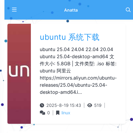
Anatta
ubuntu 系统下载
ubuntu 25.04 24.04 22.04 20.04
ubuntu 25.04-desktop-amd64 文
件大小: 5.8GB | 文件类型: .iso 标签:
ubuntu 阿里云
https://mirrors.aliyun.com/ubuntu-
releases/25.04/ubuntu-25.04-
desktop-amd64.i…
2025-8-19 15:43
|
519
|
0
|
linux