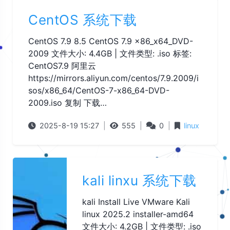
CentOS 系统下载
CentOS 7.9 8.5 CentOS 7.9 x86_x64_DVD-
2009 文件大小: 4.4GB | 文件类型: .iso 标签:
CentOS7.9 阿里云
https://mirrors.aliyun.com/centos/7.9.2009/i
sos/x86_64/CentOS-7-x86_64-DVD-
2009.iso 复制 下载…
2025-8-19 15:27
|
555
|
0
|
linux
kali linxu 系统下载
kali Install Live VMware Kali
linux 2025.2 installer-amd64
文件大小: 4.2GB | 文件类型: .iso