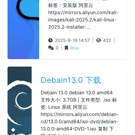
标签：安装版 阿里云
https://mirrors.aliyun.com/kali-
images/kali-2025.2/kali-linux-
2025.2-installer-…
2025-8-19 14:57
|
432
|
0
|
linux
Debain13.0 下载
Debain 13.0 debian 13.0 amd64
文件大小: 3.7GB | 文件类型: .iso 标
签: Linux 系统 阿里云
https://mirrors.aliyun.com/debian-
cd/13.0.0/amd64/iso-dvd/debian-
13.0.0-amd64-DVD-1.iso 复制 下