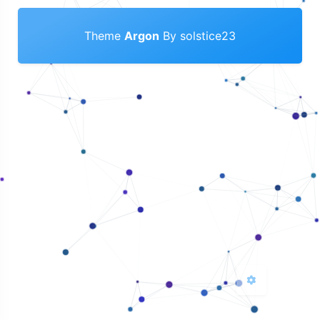
Theme
Argon
By solstice23
夜间模式
Sans Serif
Serif
浅阴影
深阴影
关闭
日落
暗化
灰度